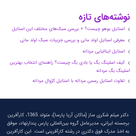
نوشته‌های تازه
استایل بوهو چیست؟ + بررسی سبک‌های مختلف این استایل
معرفی استایل اولد مانی و بررسی جزییات سبک اولد مانی
استایل ایتالیایی مردانه
کیف اسلینگ بگ یا بادی بگ چیست؟ راهنمای انتخاب بهترین
اسلینگ بگ مردانه
تفاوت استایل رسمی مردانه با استایل کژوال مردانه
دکتر میثم شکری ساز (ماکان آریا پارسا)، متولد 1365، کارآفرین
برجسته ایرانی، مدیرعامل گروه بین‌المللی پارس پندارنهاد، موفق
به اخذ مدرک فوق دکتری در رشته کارآفرینی است. این کارآفرین