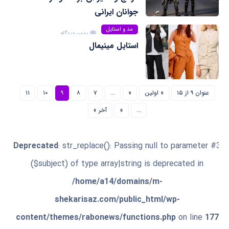
جوانان ایرانی
مد و استایل
بدون دیدگاه
استایل مینیمال
عنوان ۹ از ۱۵
« اولین
«
...
۷
۸
۹
۱۰
۱۱
...
»
آخر »
Deprecated
: str_replace(): Passing null to parameter #3
($subject) of type array|string is deprecated in
/home/a14/domains/m-
shekarisaz.com/public_html/wp-
content/themes/rabonews/functions.php
on line
177